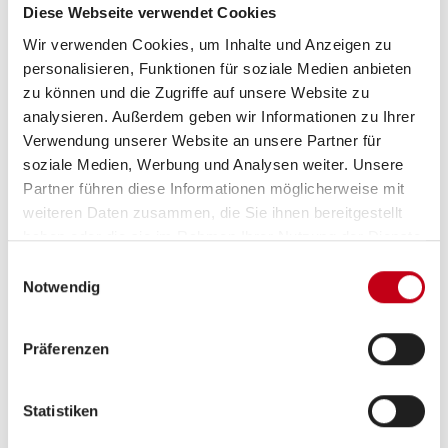
3-Flammkocher
Diese Webseite verwendet Cookies
Wir verwenden Cookies, um Inhalte und Anzeigen zu
personalisieren, Funktionen für soziale Medien anbieten
zu können und die Zugriffe auf unsere Website zu
Sanitär
analysieren. Außerdem geben wir Informationen zu Ihrer
Verwendung unserer Website an unsere Partner für
WC
soziale Medien, Werbung und Analysen weiter. Unsere
Partner führen diese Informationen möglicherweise mit
weiteren Daten zusammen, die Sie ihnen bereitgestellt
haben oder die sie im Rahmen Ihrer Nutzung der Dienste
gesammelt haben.
Einwilligungsauswahl
Notwendig
Präferenzen
Grundrissbeschreibung
Statistiken
Etagenbett,
Doppel-/franz. Bett
ab 2 Schlafplätze