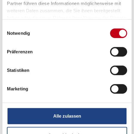
Partner führen diese Informationen möglicherweise mit
weiteren Daten zusammen, die Sie ihnen bereitgestellt
haben oder die sie im Rahmen Ihrer Nutzung der Dienste
gesammelt haben.
Einwilligungsauswahl
Notwendig
Grundrissbeschreibung
Präferenzen
Einzelbett,
Hubbett
ab 6 Schlafplätze
Statistiken
Schlafplätze
6
Marketing
Infrastruktur
WC
Alle zulassen
Betten
Einzelbett, Hubbett