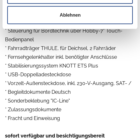
* Ambientebeleuchtung
* Autarkpaket inkl. Laderegler mit Booster, Batterie (AGM
Ablehnen
95 Ah)
* Steuerung für Bordtechnik über Hobby-7" Touch-
Bedienpanel
* Fahrradträger THULE, für Deichsel, 2 Fahrräder
* Fernsehgelenkhalter inkl. benötigter Anschlüsse
* Stabilisierungssystem KNOTT ETS Plus
* USB-Doppelladesteckdose
* Vorzelt-Außensteckdose, inkl. 230-V-Ausgang, SAT- /
* Begleitdokumente Deutsch
* Sonderbeklebung "IC-Line"
* Zulassungsdokumente
* Fracht und Einweisung
sofort verfügbar und besichtigungsbereit