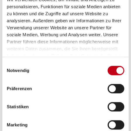
Einzelbett
ab 3 Schlafplätze
personalisieren, Funktionen für soziale Medien anbieten
zu können und die Zugriffe auf unsere Website zu
analysieren. Außerdem geben wir Informationen zu Ihrer
Schlafplätze
3
Verwendung unserer Website an unsere Partner für
soziale Medien, Werbung und Analysen weiter. Unsere
Anzahl der Sitze mit Gurt
3
Partner führen diese Informationen möglicherweise mit
weiteren Daten zusammen, die Sie ihnen bereitgestellt
haben oder die sie im Rahmen Ihrer Nutzung der Dienste
Sitzgruppe
Seitensitzgruppe
gesammelt haben.
Einwilligungsauswahl
Notwendig
Infrastruktur
WC
Präferenzen
Betten
Einzelbett
Statistiken
Marketing
Tag