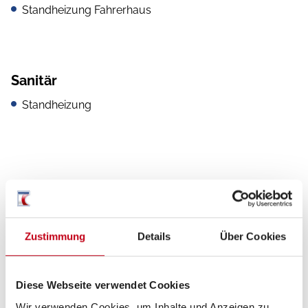
Standheizung Fahrerhaus
Sanitär
Standheizung
Zustimmung
Details
Über Cookies
Grundrissbeschreibung
Diese Webseite verwendet Cookies
Wir verwenden Cookies, um Inhalte und Anzeigen zu