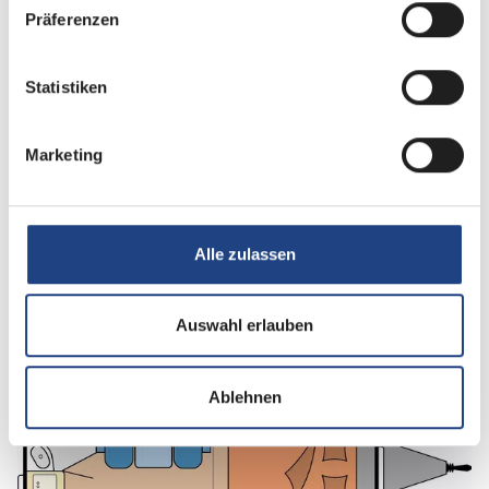
Präferenzen
Schlafplätze
3
Statistiken
Anzahl der Sitze mit Gurt
4
Marketing
Sitzgruppe
Seitensitzgruppe
Infrastruktur
WC
Alle zulassen
Betten
Queensbett
Auswahl erlauben
Ablehnen
Tag