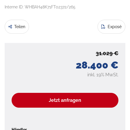
Interne ID: WHBAH48K71FT02372/265
Teilen
Exposé
31.029 €
28.400 €
inkl. 19% MwSt.
Jetzt anfragen
Händler