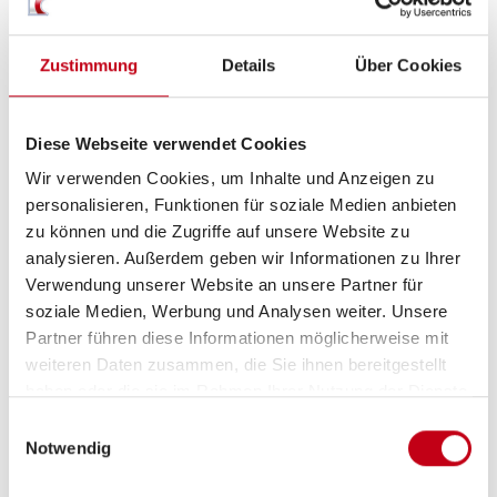
Zustimmung
Details
Über Cookies
Sanitär
Dusche separat
Diese Webseite verwendet Cookies
Wir verwenden Cookies, um Inhalte und Anzeigen zu
personalisieren, Funktionen für soziale Medien anbieten
zu können und die Zugriffe auf unsere Website zu
analysieren. Außerdem geben wir Informationen zu Ihrer
Verwendung unserer Website an unsere Partner für
soziale Medien, Werbung und Analysen weiter. Unsere
Partner führen diese Informationen möglicherweise mit
weiteren Daten zusammen, die Sie ihnen bereitgestellt
Grundrissbeschreibung
haben oder die sie im Rahmen Ihrer Nutzung der Dienste
gesammelt haben.
Einwilligungsauswahl
Notwendig
Queensbett
ab 3 Schlafplätze