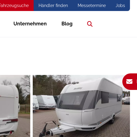
Fahrzeugsuche
Händler finden
Messetermine
Jobs
Unternehmen
Blog
Suche