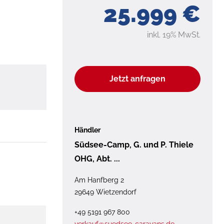
25.999 €
inkl. 19% MwSt.
Jetzt anfragen
Händler
Südsee-Camp, G. und P. Thiele
OHG, Abt. ...
Am Hanfberg 2
29649 Wietzendorf
+49 5191 967 800
verkauf@suedsee-caravans.de