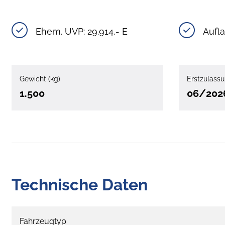
Ehem. UVP: 29.914,- E
Aufla
Gewicht (kg)
Erstzulass
1.500
06/202
Technische Daten
Fahrzeugtyp