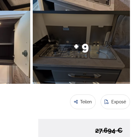
+ 9
Teilen
Exposé
27.694 €