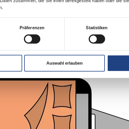
 Daten zusammen, die Sie ihnen bereitgestellt haben oder die s
n.
Seitensitzgruppe
Präferenzen
Statistiken
WC
Doppel-/franz. Bett
Auswahl erlauben