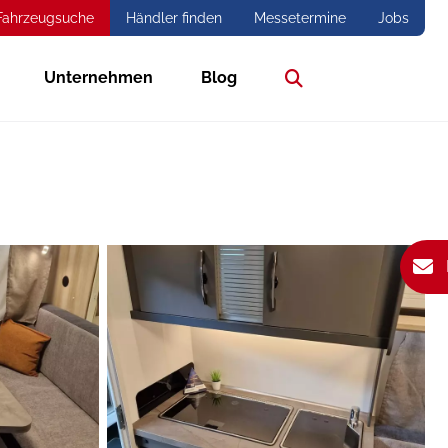
Fahrzeugsuche
Händler finden
Messetermine
Jobs
Unternehmen
Blog
Suche