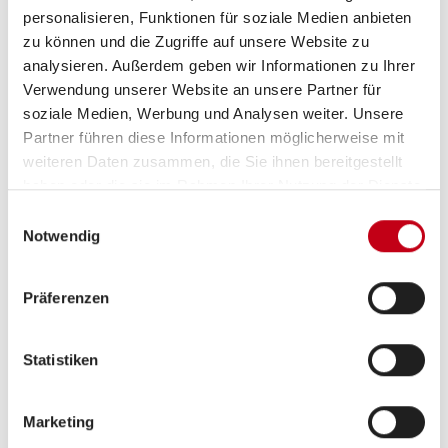
Grundrissbeschreibung
personalisieren, Funktionen für soziale Medien anbieten
zu können und die Zugriffe auf unsere Website zu
analysieren. Außerdem geben wir Informationen zu Ihrer
ab 2 Schlafplätze
Verwendung unserer Website an unsere Partner für
soziale Medien, Werbung und Analysen weiter. Unsere
Partner führen diese Informationen möglicherweise mit
Schlafplätze
2
weiteren Daten zusammen, die Sie ihnen bereitgestellt
haben oder die sie im Rahmen Ihrer Nutzung der Dienste
gesammelt haben.
Infrastruktur
WC
Einwilligungsauswahl
Notwendig
Präferenzen
Tag
Statistiken
Marketing