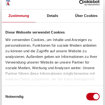
Küche
Kompressor-Kühlschrank
Zustimmung
Details
Über Cookies
3-Flammkocher
Diese Webseite verwendet Cookies
Wir verwenden Cookies, um Inhalte und Anzeigen zu
personalisieren, Funktionen für soziale Medien anbieten
Sanitär
zu können und die Zugriffe auf unsere Website zu
analysieren. Außerdem geben wir Informationen zu Ihrer
Dusche separat
Verwendung unserer Website an unsere Partner für
soziale Medien, Werbung und Analysen weiter. Unsere
Partner führen diese Informationen möglicherweise mit
weiteren Daten zusammen, die Sie ihnen bereitgestellt
haben oder die sie im Rahmen Ihrer Nutzung der Dienste
gesammelt haben.
Einwilligungsauswahl
Notwendig