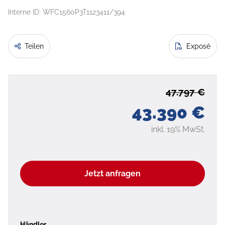
Interne ID: WFC1560P3T1123411/394
Teilen
Exposé
47.797 €
43.390 €
inkl. 19% MwSt.
Jetzt anfragen
Händler