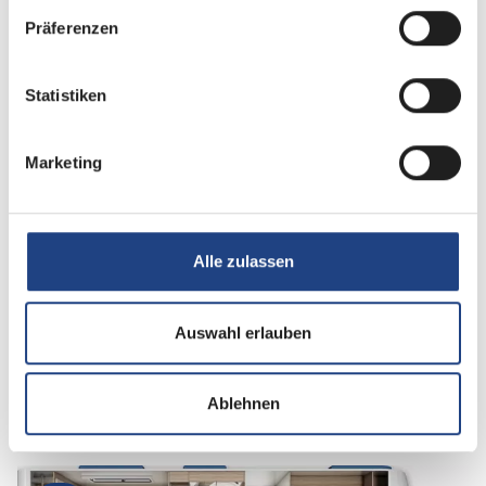
Grundrissbeschreibung
Präferenzen
Statistiken
Queensbett
ab 4 Schlafplätze
Marketing
Schlafplätze
4
Anzahl der Sitze mit Gurt
4
Alle zulassen
Infrastruktur
WC
Auswahl erlauben
Betten
Queensbett
Ablehnen