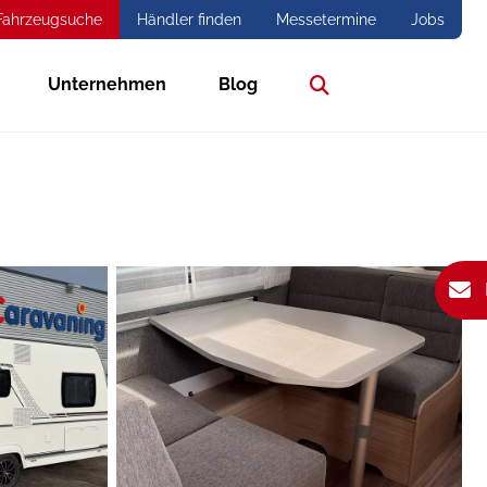
Fahrzeugsuche
Händler finden
Messetermine
Jobs
Unternehmen
Blog
Suche