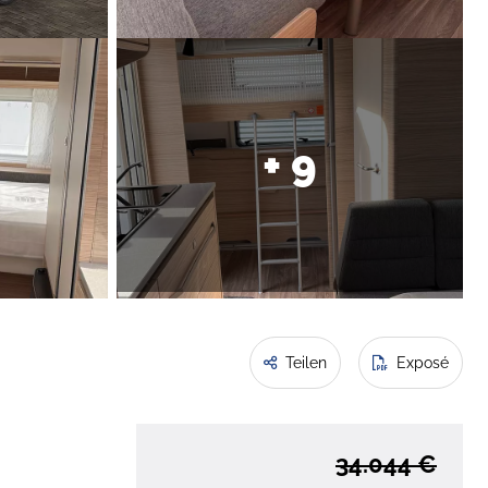
+ 9
Teilen
Exposé
34.044 €