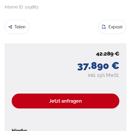
Interne ID: 109883
Teilen
Exposé
42.289 €
37.890 €
inkl. 19% MwSt.
Jetzt anfragen
Händler