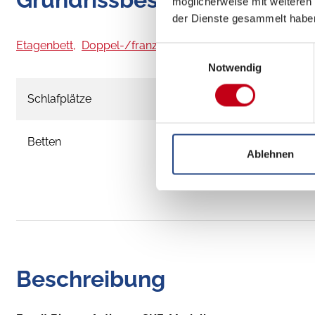
möglicherweise mit weiteren
der Dienste gesammelt habe
Etagenbett,
Doppel-/franz. Bett
ab 2 Schlafplätze
Einwilligungsauswahl
Notwendig
Schlafplätze
2
Betten
Etagenbett, Do
Ablehnen
Beschreibung