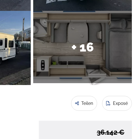
+ 16
Teilen
Exposé
36.142 €