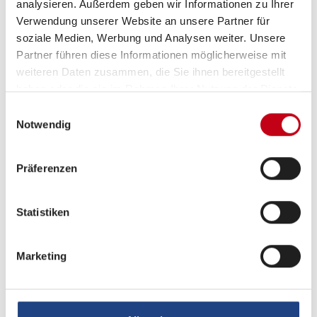
analysieren. Außerdem geben wir Informationen zu Ihrer
Verwendung unserer Website an unsere Partner für
soziale Medien, Werbung und Analysen weiter. Unsere
Partner führen diese Informationen möglicherweise mit
weiteren Daten zusammen, die Sie ihnen bereitgestellt
haben oder die sie im Rahmen Ihrer Nutzung der Dienste
gesammelt haben.
Einwilligungsauswahl
Notwendig
Grundrissbeschreibung
Präferenzen
Doppel-/franz. Bett,
Etagenbett
ab 2 Schlafplätze
Statistiken
Schlafplätze
2
Marketing
Sitzgruppe
Mittelsitzgruppe
Infrastruktur
WC