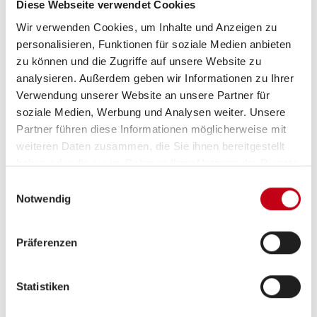
Diese Webseite verwendet Cookies
Wir verwenden Cookies, um Inhalte und Anzeigen zu
personalisieren, Funktionen für soziale Medien anbieten
zu können und die Zugriffe auf unsere Website zu
analysieren. Außerdem geben wir Informationen zu Ihrer
Verwendung unserer Website an unsere Partner für
soziale Medien, Werbung und Analysen weiter. Unsere
Grundrissbeschreibung
Partner führen diese Informationen möglicherweise mit
weiteren Daten zusammen, die Sie ihnen bereitgestellt
haben oder die sie im Rahmen Ihrer Nutzung der Dienste
Einzelbett
ab 2 Schlafplätze
gesammelt haben.
Einwilligungsauswahl
Notwendig
Schlafplätze
2
Präferenzen
Sitzgruppe
L-Sitzgruppe
Statistiken
Infrastruktur
WC