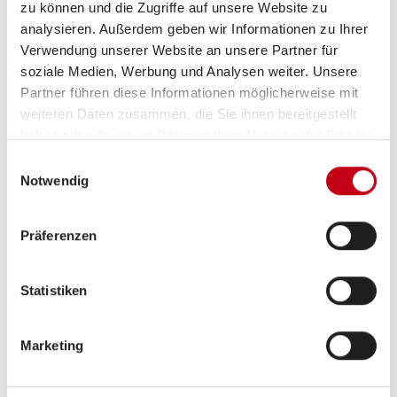
zu können und die Zugriffe auf unsere Website zu
analysieren. Außerdem geben wir Informationen zu Ihrer
Verwendung unserer Website an unsere Partner für
soziale Medien, Werbung und Analysen weiter. Unsere
Partner führen diese Informationen möglicherweise mit
Grundrissbeschreibung
weiteren Daten zusammen, die Sie ihnen bereitgestellt
haben oder die sie im Rahmen Ihrer Nutzung der Dienste
gesammelt haben.
Doppel-/franz. Bett
ab 2 Schlafplätze
Einwilligungsauswahl
Notwendig
Schlafplätze
2
Präferenzen
Anzahl der Sitze mit Gurt
2
Statistiken
Sitzgruppe
Seitensitzgruppe
Marketing
Infrastruktur
WC