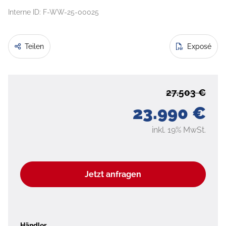
Interne ID: F-WW-25-00025
Teilen
Exposé
27.503 €
23.990 €
inkl. 19% MwSt.
Jetzt anfragen
Händler