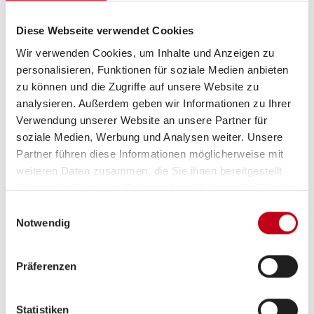
Kompressor-Kühlschrank
Diese Webseite verwendet Cookies
3-Flammkocher
Wir verwenden Cookies, um Inhalte und Anzeigen zu
personalisieren, Funktionen für soziale Medien anbieten
zu können und die Zugriffe auf unsere Website zu
analysieren. Außerdem geben wir Informationen zu Ihrer
Verwendung unserer Website an unsere Partner für
soziale Medien, Werbung und Analysen weiter. Unsere
Partner führen diese Informationen möglicherweise mit
weiteren Daten zusammen, die Sie ihnen bereitgestellt
haben oder die sie im Rahmen Ihrer Nutzung der Dienste
gesammelt haben.
Grundrissbeschreibung
Einwilligungsauswahl
Notwendig
Doppel-/franz. Bett
ab 2 Schlafplätze
Präferenzen
Schlafplätze
2
Statistiken