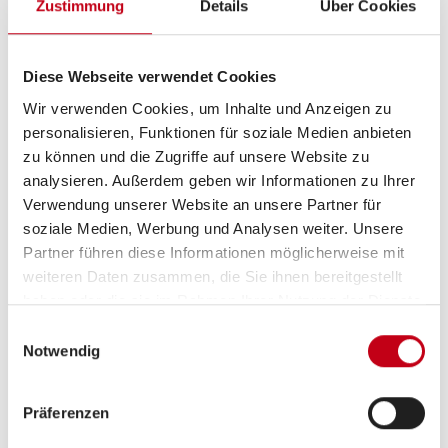
Zustimmung
Details
Über Cookies
Diese Webseite verwendet Cookies
Küche
Wir verwenden Cookies, um Inhalte und Anzeigen zu
3-Flammkocher
personalisieren, Funktionen für soziale Medien anbieten
zu können und die Zugriffe auf unsere Website zu
analysieren. Außerdem geben wir Informationen zu Ihrer
Verwendung unserer Website an unsere Partner für
Sonstiges
soziale Medien, Werbung und Analysen weiter. Unsere
Partner führen diese Informationen möglicherweise mit
Vorzelt
weiteren Daten zusammen, die Sie ihnen bereitgestellt
haben oder die sie im Rahmen Ihrer Nutzung der Dienste
gesammelt haben.
Einwilligungsauswahl
Notwendig
Präferenzen