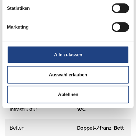
Statistiken
Grundrissbeschreibung
Marketing
Doppel-/franz. Bett
ab 3 Schlafplätze
Schlafplätze
3
Alle zulassen
Anzahl der Sitze mit Gurt
3
Auswahl erlauben
Sitzgruppe
Seitensitzgruppe
Ablehnen
Infrastruktur
WC
Betten
Doppel-/franz. Bett