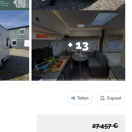
+ 13
Teilen
Exposé
27.457 €