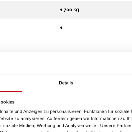
1.700 kg
1
Details
Küche
Cookies
nhalte und Anzeigen zu personalisieren, Funktionen für soziale
Kompressor-Kühlschrank
Website zu analysieren. Außerdem geben wir Informationen zu I
3-Flammkocher
r soziale Medien, Werbung und Analysen weiter. Unsere Partner