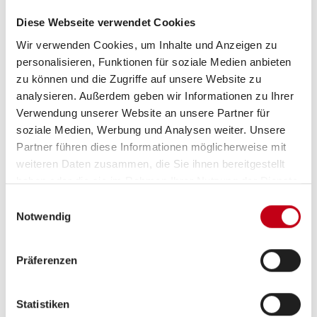
Aufbau
Diese Webseite verwendet Cookies
Wir verwenden Cookies, um Inhalte und Anzeigen zu
Fahrradträger für 2 Räder
personalisieren, Funktionen für soziale Medien anbieten
Markise
zu können und die Zugriffe auf unsere Website zu
analysieren. Außerdem geben wir Informationen zu Ihrer
Verwendung unserer Website an unsere Partner für
soziale Medien, Werbung und Analysen weiter. Unsere
Inneneinrichtung
Partner führen diese Informationen möglicherweise mit
weiteren Daten zusammen, die Sie ihnen bereitgestellt
Bettverbreiterung
haben oder die sie im Rahmen Ihrer Nutzung der Dienste
gesammelt haben.
Einwilligungsauswahl
Notwendig
Küche
Präferenzen
3-Flammkocher
Statistiken