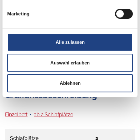
Elektro
Marketing
Lithiumbatterie
Alle zulassen
Auswahl erlauben
Ablehnen
Grundrissbeschreibung
Einzelbett
ab 2 Schlafplätze
Schlafplätze
2