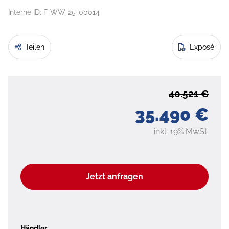
Interne ID: F-WW-25-00014
Teilen
Exposé
40.521 €
35.490 €
inkl. 19% MwSt.
Jetzt anfragen
Händler