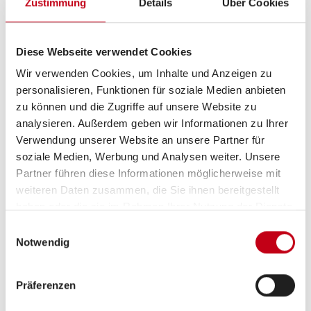
Zustimmung
Details
Über Cookies
Küche
Diese Webseite verwendet Cookies
3-Flammkocher
Wir verwenden Cookies, um Inhalte und Anzeigen zu
personalisieren, Funktionen für soziale Medien anbieten
zu können und die Zugriffe auf unsere Website zu
analysieren. Außerdem geben wir Informationen zu Ihrer
Verwendung unserer Website an unsere Partner für
soziale Medien, Werbung und Analysen weiter. Unsere
Partner führen diese Informationen möglicherweise mit
weiteren Daten zusammen, die Sie ihnen bereitgestellt
haben oder die sie im Rahmen Ihrer Nutzung der Dienste
Grundrissbeschreibung
gesammelt haben.
Einwilligungsauswahl
Notwendig
Doppel-/franz. Bett,
Etagenbett
ab 5 Schlafplätze
Präferenzen