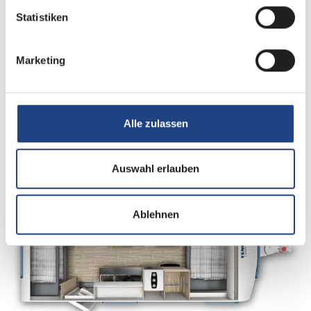
Schlafplätze
5
Statistiken
Sitzgruppe
Mittelsitzgruppe
Marketing
Infrastruktur
WC
Alle zulassen
Betten
Doppel-/franz. Bett, Etagenbett
Auswahl erlauben
Tag
Ablehnen