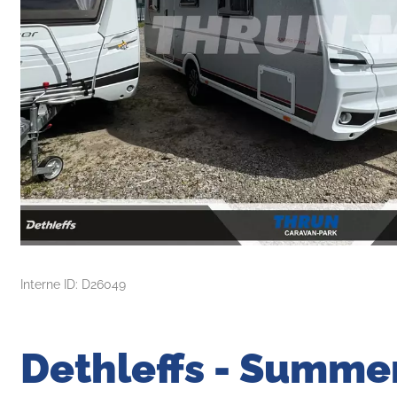
Interne ID: D26049
Dethleffs - Summer