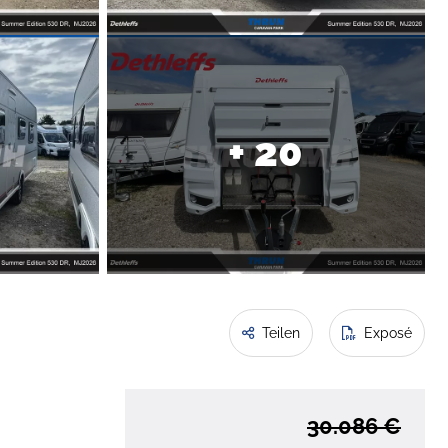
+ 20
Teilen
Exposé
30.086 €