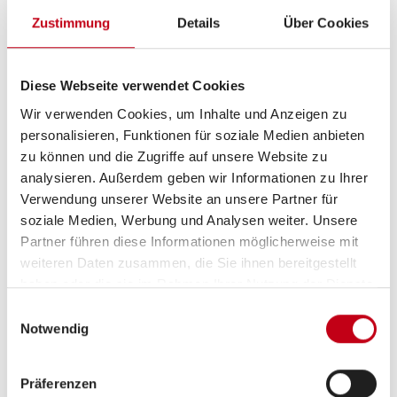
Antischlingerkupplung
Zustimmung
Details
Über Cookies
Antischlingersystem
Diese Webseite verwendet Cookies
Wir verwenden Cookies, um Inhalte und Anzeigen zu
Aufbau
personalisieren, Funktionen für soziale Medien anbieten
zu können und die Zugriffe auf unsere Website zu
GFK-Dach
analysieren. Außerdem geben wir Informationen zu Ihrer
Verwendung unserer Website an unsere Partner für
soziale Medien, Werbung und Analysen weiter. Unsere
Partner führen diese Informationen möglicherweise mit
weiteren Daten zusammen, die Sie ihnen bereitgestellt
haben oder die sie im Rahmen Ihrer Nutzung der Dienste
gesammelt haben.
Einwilligungsauswahl
Notwendig
Grundrissbeschreibung
Präferenzen