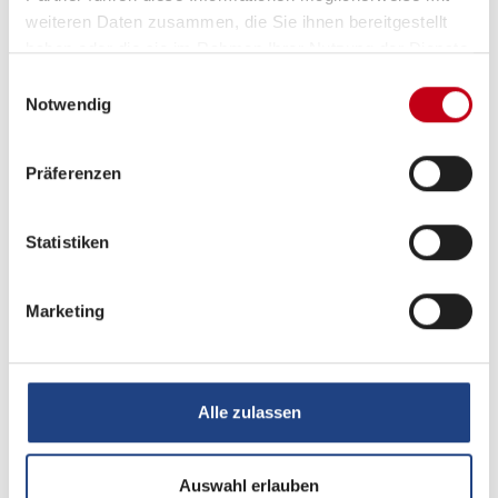
weiteren Daten zusammen, die Sie ihnen bereitgestellt
haben oder die sie im Rahmen Ihrer Nutzung der Dienste
gesammelt haben.
Einwilligungsauswahl
Notwendig
Präferenzen
Statistiken
Beschreibung
Marketing
Zum Verkauf steht im Kundenauftrag ein Dethleffs
Nomad 490 BLF in absolut neuwertigem Zustand. Der
Wohnwagen wurde erstmals am 21.06.2022 zugelassen
Alle zulassen
und befindet sich optisch wie technisch in einem
hervorragenden Zustand – ideal für anspruchsvolle
Auswahl erlauben
Camper, die Wert auf Komfort, Qualität und eine