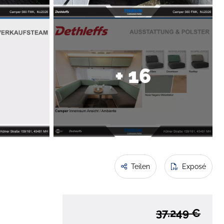
+ 16
Teilen
Exposé
37.249 €