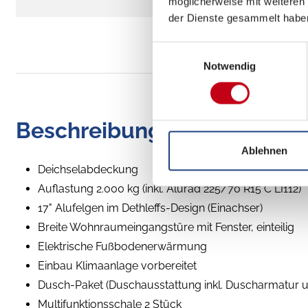
möglicherweise mit weiteren
der Dienste gesammelt habe
Einwilligungsauswahl
Notwendig
Beschreibung
Ablehnen
Deichselabdeckung
Auflastung 2.000 kg (inkl. Alurad 225/70 R15 C LI112)
17" Alufelgen im Dethleffs-Design (Einachser)
Breite Wohnraumeingangstüre mit Fenster, einteilig
Elektrische Fußbodenerwärmung
Einbau Klimaanlage vorbereitet
Dusch-Paket (Duschausstattung inkl. Duscharmatur 
Multifunktionsschale 2 Stück