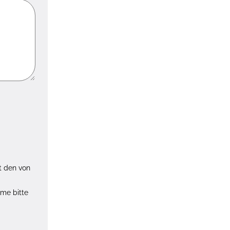
t den von
hme bitte