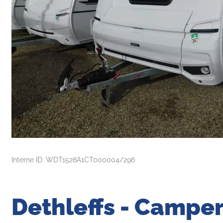
Interne ID: WDT1528A1CT000004/296
Dethleffs - Campe