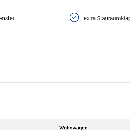
enster
extra Stauraumkla
Wohnwagen