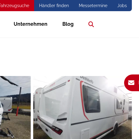
Fahrzeugsuche
Händler finden
Messetermine
Jobs
Unternehmen
Blog
Suche