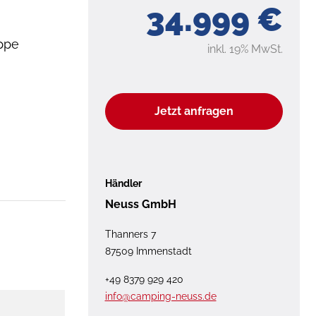
34.999 €
ppe
inkl. 19% MwSt.
Jetzt anfragen
Händler
Neuss GmbH
Thanners 7
87509 Immenstadt
+49 8379 929 420
info@camping-neuss.de