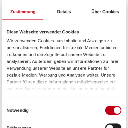
Einzelbett
ab 3 Schlafplätze
Zustimmung
Details
Über Cookies
Schlafplätze
3
Diese Webseite verwendet Cookies
Wir verwenden Cookies, um Inhalte und Anzeigen zu
Infrastruktur
WC
personalisieren, Funktionen für soziale Medien anbieten
zu können und die Zugriffe auf unsere Website zu
analysieren. Außerdem geben wir Informationen zu Ihrer
Betten
Einzelbett
Verwendung unserer Website an unsere Partner für
soziale Medien, Werbung und Analysen weiter. Unsere
Partner führen diese Informationen möglicherweise mit
weiteren Daten zusammen, die Sie ihnen bereitgestellt
haben oder die sie im Rahmen Ihrer Nutzung der Dienste
Tag
gesammelt haben.
Einwilligungsauswahl
Notwendig
Präferenzen