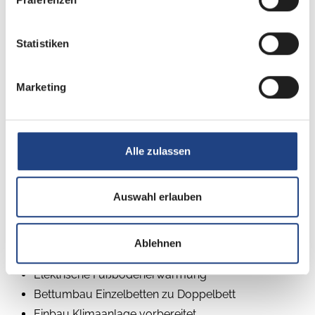
Statistiken
Marketing
Beschreibung
Alle zulassen
Wohnwelt City Vibes
Deichselabdeckung
Auswahl erlauben
Auflastung 1.700 kg (inkl. Stahlrad 195 R14 C LI106)
17" Alufelgen im Dethleffs-Design (Einachser)
Ablehnen
Breite Wohnraumeingangstüre mit Fenster, einteilig
Elektrische Fußbodenerwärmung
Bettumbau Einzelbetten zu Doppelbett
Einbau Klimaanlage vorbereitet