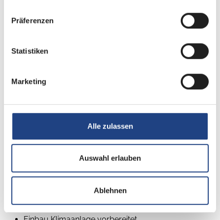
Präferenzen
Statistiken
Marketing
Beschreibung
Wohnwelt City Vibes
Alle zulassen
Deichselabdeckung
Auflastung 1.700 kg (inkl. Stahlrad 195 R14 C LI106)
Auswahl erlauben
17" Alufelgen im Dethleffs-Design (Einachser)
Breite Wohnraumeingangstüre mit Fenster, einteilig
Ablehnen
Elektrische Fußbodenerwärmung
Bettumbau Einzelbetten zu Doppelbett
Einbau Klimaanlage vorbereitet