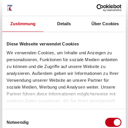
Einzelbett
ab 3 Schlafplätze
Zustimmung
Details
Über Cookies
Schlafplätze
3
Diese Webseite verwendet Cookies
Infrastruktur
WC
Wir verwenden Cookies, um Inhalte und Anzeigen zu
personalisieren, Funktionen für soziale Medien anbieten
Betten
Einzelbett
zu können und die Zugriffe auf unsere Website zu
analysieren. Außerdem geben wir Informationen zu Ihrer
Verwendung unserer Website an unsere Partner für
soziale Medien, Werbung und Analysen weiter. Unsere
Partner führen diese Informationen möglicherweise mit
Tag
weiteren Daten zusammen, die Sie ihnen bereitgestellt
haben oder die sie im Rahmen Ihrer Nutzung der Dienste
gesammelt haben.
Einwilligungsauswahl
Notwendig