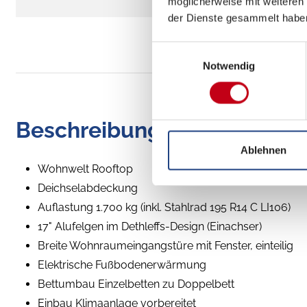
möglicherweise mit weiteren
der Dienste gesammelt habe
Einwilligungsauswahl
Notwendig
Beschreibung
Ablehnen
Wohnwelt Rooftop
Deichselabdeckung
Auflastung 1.700 kg (inkl. Stahlrad 195 R14 C LI106)
17" Alufelgen im Dethleffs-Design (Einachser)
Breite Wohnraumeingangstüre mit Fenster, einteilig
Elektrische Fußbodenerwärmung
Bettumbau Einzelbetten zu Doppelbett
Einbau Klimaanlage vorbereitet