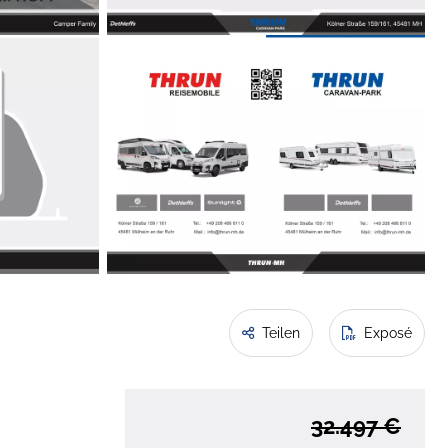
Teilen
Exposé
32.497 €