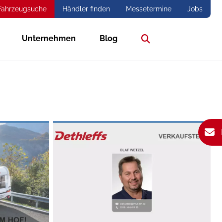
Fahrzeugsuche
Händler finden
Messetermine
Jobs
Unternehmen
Blog
Suche