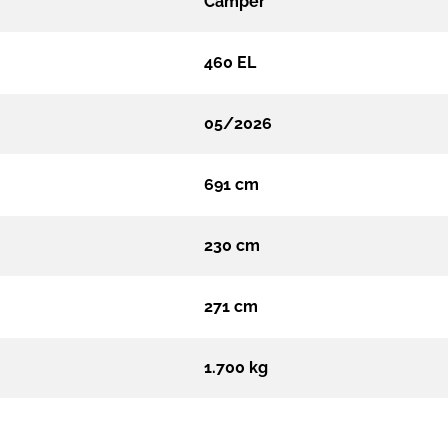
Camper
460 EL
05/2026
691 cm
230 cm
271 cm
1.700 kg