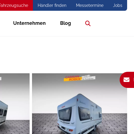
Fahrzeugsuche
Händler finden
Messetermine
Jobs
Unternehmen
Blog
Suche