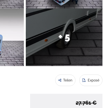
+ 5
Teilen
Exposé
27.761 €