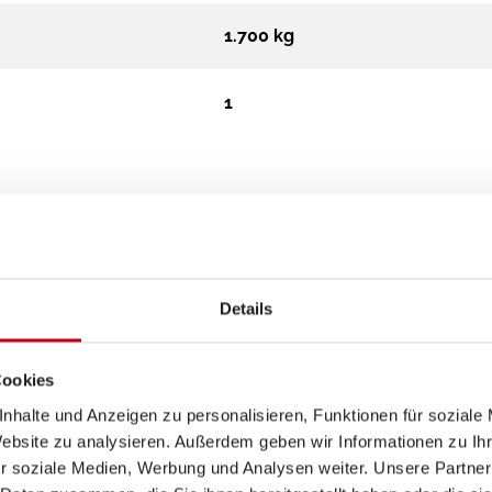
1.700 kg
1
Details
Aufbau
Cookies
nhalte und Anzeigen zu personalisieren, Funktionen für soziale
GFK-Dach
Website zu analysieren. Außerdem geben wir Informationen zu I
r soziale Medien, Werbung und Analysen weiter. Unsere Partner