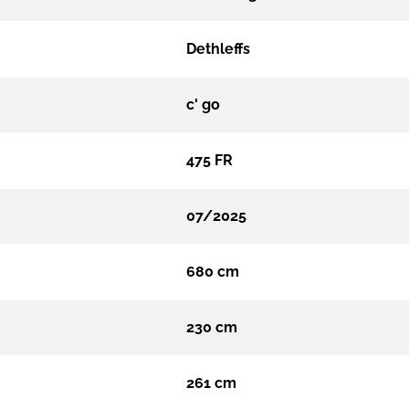
Dethleffs
c' go
475 FR
07/2025
680 cm
230 cm
261 cm