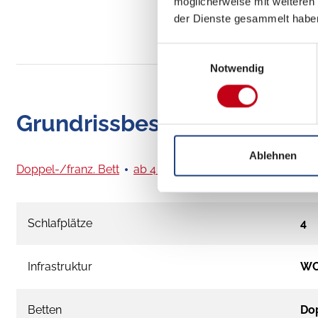
möglicherweise mit weiteren
der Dienste gesammelt habe
Einwilligungsauswahl
Notwendig
Grundrissbeschreibung
Ablehnen
Doppel-/franz. Bett
ab 4 Schlafplätze
Schlafplätze
4
Infrastruktur
W
Betten
Dop