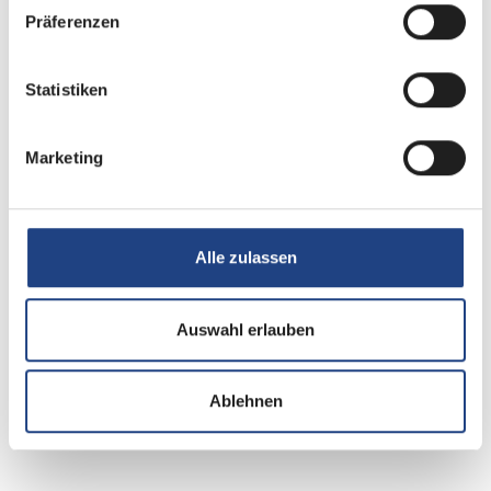
Präferenzen
DAB Radio
Radio
Statistiken
Marketing
Elektro
Solaranlage
Alle zulassen
Auswahl erlauben
Sonstiges
Wechselrichter
Ablehnen