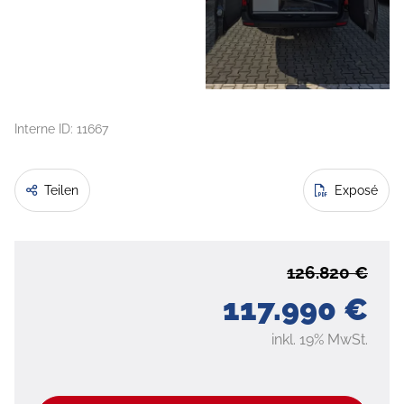
Interne ID: 11667
Teilen
Exposé
126.820 €
117.990 €
inkl. 19% MwSt.