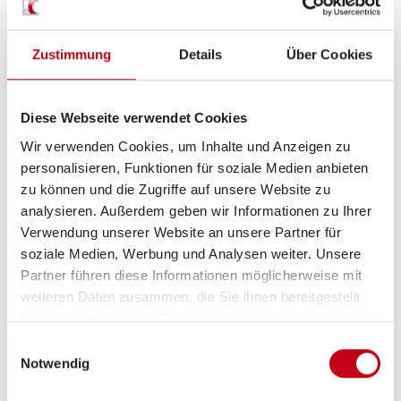
Kompressor-Kühlschrank
Zustimmung
Details
Über Cookies
Sanitär
Diese Webseite verwendet Cookies
WC
Wir verwenden Cookies, um Inhalte und Anzeigen zu
personalisieren, Funktionen für soziale Medien anbieten
zu können und die Zugriffe auf unsere Website zu
analysieren. Außerdem geben wir Informationen zu Ihrer
Multimedia
Verwendung unserer Website an unsere Partner für
soziale Medien, Werbung und Analysen weiter. Unsere
Apple CarPlay
Partner führen diese Informationen möglicherweise mit
Internetrouter
weiteren Daten zusammen, die Sie ihnen bereitgestellt
haben oder die sie im Rahmen Ihrer Nutzung der Dienste
360° Kamera
gesammelt haben.
Einwilligungsauswahl
Navigationssystem
Notwendig
Android Auto