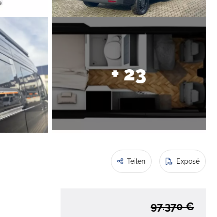
+ 23
Teilen
Exposé
97.370 €