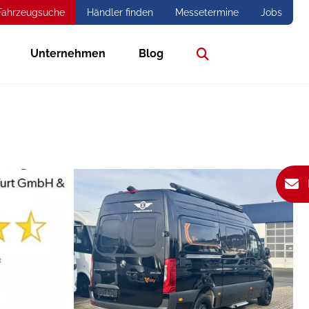
Fahrzeugsuche
Händler finden
Messetermine
Jobs
Unternehmen
Blog
Suche