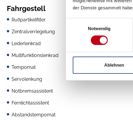
möglicherweise mit weiteren
Fahrgestell
der Dienste gesammelt habe
Rußpartikelfilter
Einwilligungsauswahl
Notwendig
Zentralverriegelung
Lederlenkrad
Multifunktionslenkrad
Ablehnen
Tempomat
Servolenkung
Notbremsassistent
Fernlichtassistent
Abstandstempomat