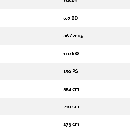
Yucon
6.0 BD
06/2025
110 kW
150 PS
594 cm
210 cm
273 cm