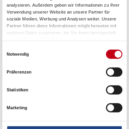
Gasheizung
analysieren. Außerdem geben wir Informationen zu Ihrer
Verwendung unserer Website an unsere Partner für
soziale Medien, Werbung und Analysen weiter. Unsere
Partner führen diese Informationen möglicherweise mit
Multimedia
weiteren Daten zusammen, die Sie ihnen bereitgestellt
haben oder die sie im Rahmen Ihrer Nutzung der Dienste
TV-Halter schwenkbar
gesammelt haben.
Einwilligungsauswahl
SAT-Anlage automatisch
Notwendig
TV
Präferenzen
Radio/Tuner
DAB Radio
Statistiken
Bluetooth Fahrerhaus
Marketing