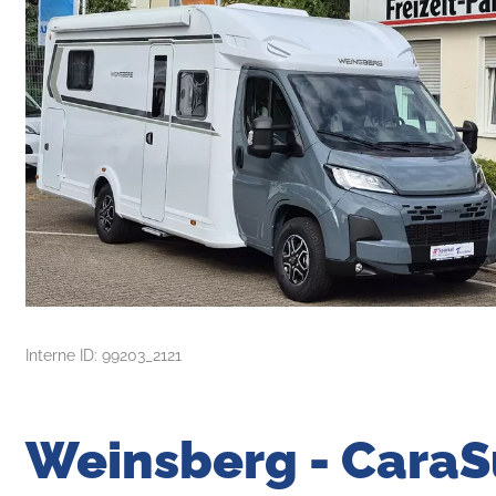
Interne ID: 99203_2121
Weinsberg - CaraSu