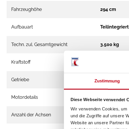
Fahrzeughöhe
294 cm
Aufbauart
Teilintegriert
Techn. zul. Gesamtgewicht
3.500 kg
Kraftstoff
Diesel
Getriebe
Automatik
Zustimmung
Motordetails
FIAT Ducato 3
Diese Webseite verwendet 
Wir verwenden Cookies, um I
Anzahl der Achsen
2
und die Zugriffe auf unsere 
Website an unsere Partner fü