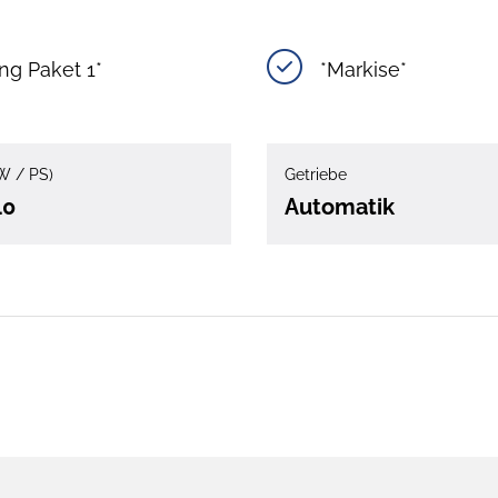
ing Paket 1*
*Markise*
W / PS)
Getriebe
40
Automatik