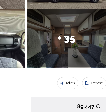
+ 35
Teilen
Exposé
89.447 €