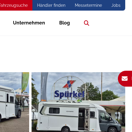
Fahrzeugsuche
Händler finden
Messetermine
Jobs
Unternehmen
Blog
Suche