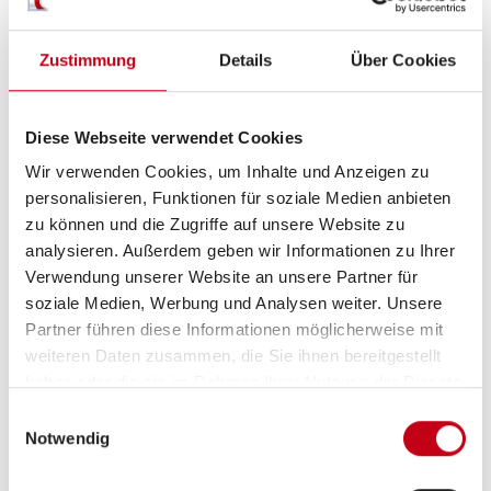
Zustimmung
Details
Über Cookies
Diese Webseite verwendet Cookies
Wir verwenden Cookies, um Inhalte und Anzeigen zu
Ausstattung
personalisieren, Funktionen für soziale Medien anbieten
zu können und die Zugriffe auf unsere Website zu
analysieren. Außerdem geben wir Informationen zu Ihrer
Verwendung unserer Website an unsere Partner für
soziale Medien, Werbung und Analysen weiter. Unsere
Partner führen diese Informationen möglicherweise mit
weiteren Daten zusammen, die Sie ihnen bereitgestellt
haben oder die sie im Rahmen Ihrer Nutzung der Dienste
Grundrissbeschreibung
gesammelt haben.
Einwilligungsauswahl
Notwendig
Doppel-/franz. Bett,
Doppelbett längs