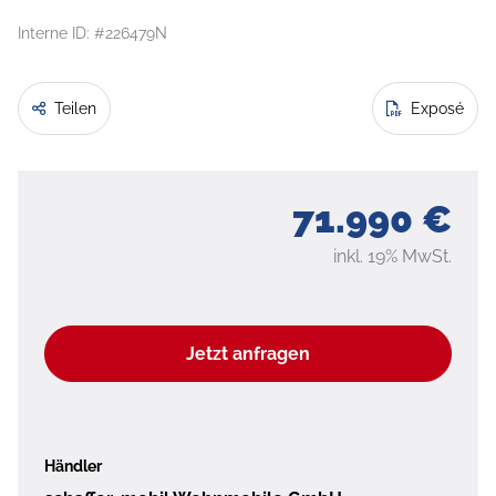
Interne ID: #226479N
Teilen
Exposé
71.990 €
inkl. 19% MwSt.
Jetzt anfragen
Händler