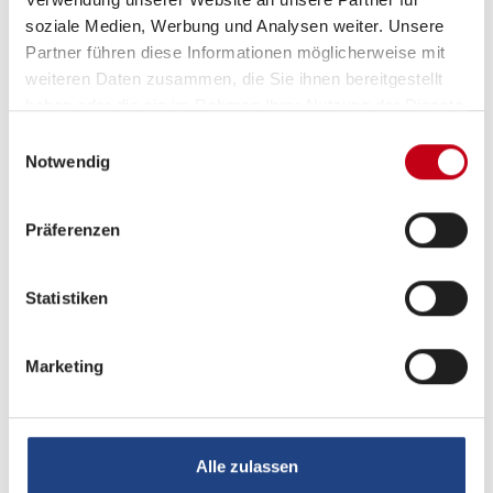
soziale Medien, Werbung und Analysen weiter. Unsere
Klimaautomatik
Partner führen diese Informationen möglicherweise mit
weiteren Daten zusammen, die Sie ihnen bereitgestellt
Standheizung Fahrerhaus
haben oder die sie im Rahmen Ihrer Nutzung der Dienste
gesammelt haben.
Einwilligungsauswahl
Notwendig
Sanitär
Präferenzen
Dusche separat
Statistiken
Multimedia
Marketing
TV
Navigationssystem
Alle zulassen
DAB Radio