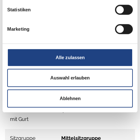
Statistiken
Marketing
Grundrissbeschreibung
Alle zulassen
Einzelbett,
Hubbett,
Doppelbett längs
ab 4 Schlafplätze
Auswahl erlauben
Schlafplätze
4
Ablehnen
Anzahl der Sitze
4
mit Gurt
Sitzgruppe
Mittelsitzgruppe