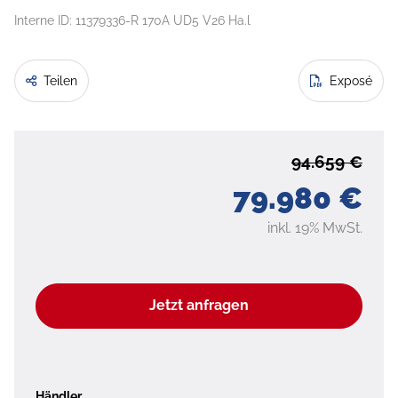
Interne ID: 11379336-R 170A UD5 V26 Ha.l
Teilen
Exposé
94.659 €
79.980 €
inkl. 19% MwSt.
Jetzt anfragen
Händler