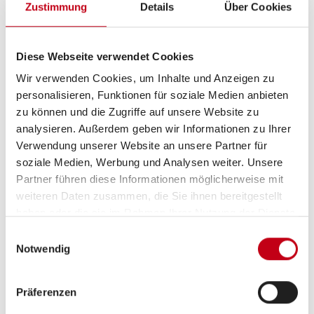
Anzahl der Achsen
2
Zustimmung
Details
Über Cookies
Umweltplakette
grün
Diese Webseite verwendet Cookies
Wir verwenden Cookies, um Inhalte und Anzeigen zu
personalisieren, Funktionen für soziale Medien anbieten
zu können und die Zugriffe auf unsere Website zu
analysieren. Außerdem geben wir Informationen zu Ihrer
Verwendung unserer Website an unsere Partner für
soziale Medien, Werbung und Analysen weiter. Unsere
Ausstattung
Partner führen diese Informationen möglicherweise mit
weiteren Daten zusammen, die Sie ihnen bereitgestellt
Heizung / Klima
haben oder die sie im Rahmen Ihrer Nutzung der Dienste
gesammelt haben.
Einwilligungsauswahl
Gasheizung
Notwendig
Präferenzen