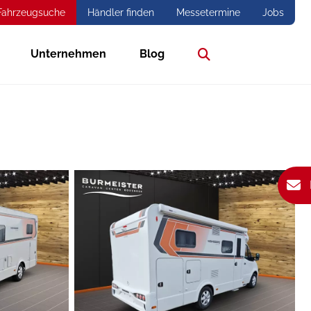
Fahrzeugsuche
Händler finden
Messetermine
Jobs
Unternehmen
Blog
Suche