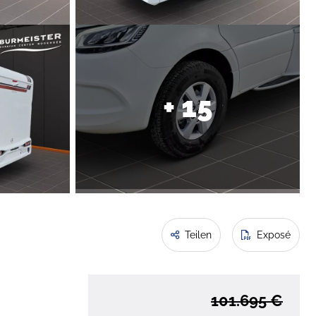
+ 15
Teilen
Exposé
101.695 €