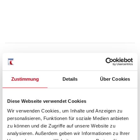
Grundrissbeschreibung
Zustimmung
Details
Über Cookies
Doppel-/franz. Bett
ab 2 Schlafplätze
Diese Webseite verwendet Cookies
Schlafplätze
2
Wir verwenden Cookies, um Inhalte und Anzeigen zu
personalisieren, Funktionen für soziale Medien anbieten
zu können und die Zugriffe auf unsere Website zu
Anzahl der Sitze mit Gurt
4
analysieren. Außerdem geben wir Informationen zu Ihrer