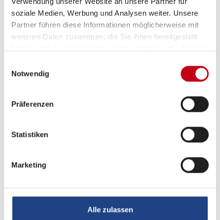
Sitzgruppe
Mittelsitzgruppe
Verwendung unserer Website an unsere Partner für
soziale Medien, Werbung und Analysen weiter. Unsere
Partner führen diese Informationen möglicherweise mit
Infrastruktur
Küche, WC
weiteren Daten zusammen, die Sie ihnen bereitgestellt
haben oder die sie im Rahmen Ihrer Nutzung der Dienste
Betten
Doppel-/franz. Bett
gesammelt haben.
Einwilligungsauswahl
Notwendig
Präferenzen
Tag
Statistiken
Marketing
Alle zulassen