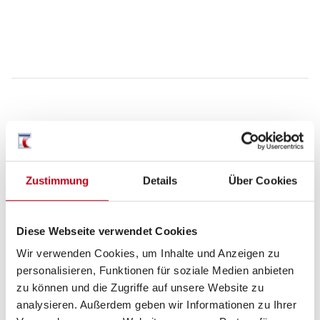
Grundrissbeschreibung
Doppel-/franz. Bett
ab 2 Schlafplätze
Zustimmung
Details
Über Cookies
Diese Webseite verwendet Cookies
Schlafplätze
2
Wir verwenden Cookies, um Inhalte und Anzeigen zu
personalisieren, Funktionen für soziale Medien anbieten
Anzahl der Sitze mit Gurt
4
zu können und die Zugriffe auf unsere Website zu
analysieren. Außerdem geben wir Informationen zu Ihrer