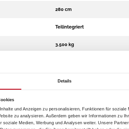
280 cm
Teilintegriert
3.500 kg
Diesel
Automatik
Details
2,2 MJet 140
Cookies
nhalte und Anzeigen zu personalisieren, Funktionen für soziale
2200 cm³
Website zu analysieren. Außerdem geben wir Informationen zu I
r soziale Medien, Werbung und Analysen weiter. Unsere Partner