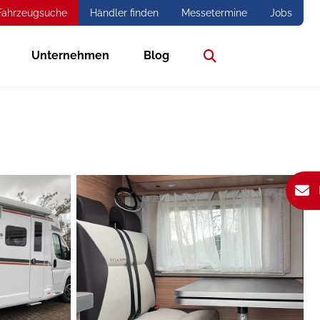
Fahrzeugsuche
Händler finden
Messetermine
Jobs
Unternehmen
Blog
Suche