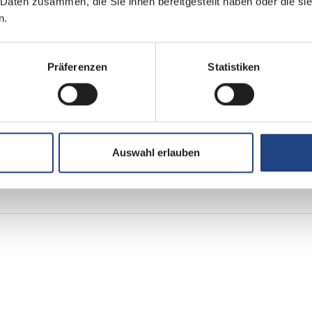
 Daten zusammen, die Sie ihnen bereitgestellt haben oder die s
2
n.
Frontantrieb
Präferenzen
Statistiken
Euro 6e
grün
Auswahl erlauben