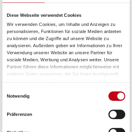
Infrastruktur
Küche, WC
Diese Webseite verwendet Cookies
Wir verwenden Cookies, um Inhalte und Anzeigen zu
Betten
Einzelbett, Doppelbett
personalisieren, Funktionen für soziale Medien anbieten
längs
zu können und die Zugriffe auf unsere Website zu
analysieren. Außerdem geben wir Informationen zu Ihrer
Verwendung unserer Website an unsere Partner für
soziale Medien, Werbung und Analysen weiter. Unsere
Partner führen diese Informationen möglicherweise mit
Tag
weiteren Daten zusammen, die Sie ihnen bereitgestellt
haben oder die sie im Rahmen Ihrer Nutzung der Dienste
gesammelt haben.
Einwilligungsauswahl
Notwendig
Präferenzen