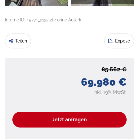
Interne ID: 45774_2132 2te ohne Autark
Teilen
Exposé
85.662 €
69.980 €
inkl. 19% MwSt.
Jetzt anfragen