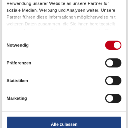
Verwendung unserer Website an unsere Partner für
Sitzgruppe
Mittelsitzgruppe
soziale Medien, Werbung und Analysen weiter. Unsere
Partner führen diese Informationen möglicherweise mit
weiteren Daten zusammen, die Sie ihnen bereitgestellt
Infrastruktur
Küche, WC
haben oder die sie im Rahmen Ihrer Nutzung der Dienste
gesammelt haben.
Einwilligungsauswahl
Betten
Einzelbett, Doppelbett
Notwendig
längs
Präferenzen
Statistiken
Tag
Marketing
Alle zulassen