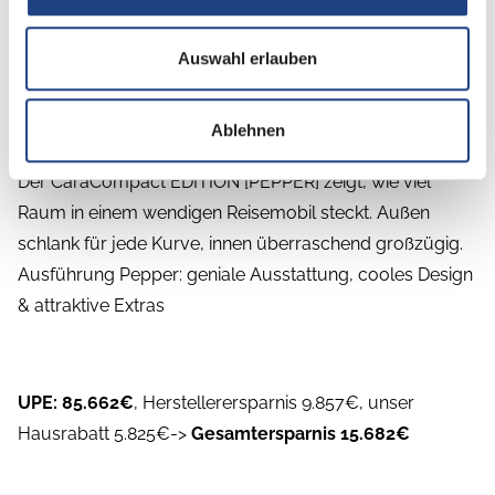
Auswahl erlauben
Beschreibung
Ablehnen
CaraCompact PEPPER
Der CaraCompact EDITION [PEPPER] zeigt, wie viel
Raum in einem wendigen Reisemobil steckt. Außen
schlank für jede Kurve, innen überraschend großzügig.
Ausführung Pepper: geniale Ausstattung, cooles Design
& attraktive Extras
UPE: 85.662€
, Herstellerersparnis 9.857€, unser
Hausrabatt 5.825€->
Gesamtersparnis 15.682€