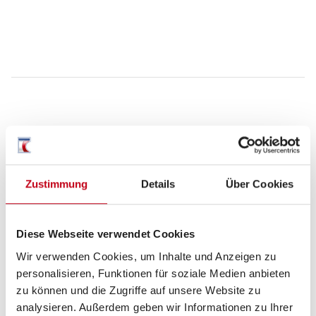
Grundrissbeschreibung
Einzelbett,
Doppelbett längs
ab 2 Schlafplätze
Zustimmung
Details
Über Cookies
Schlafplätze
2
Diese Webseite verwendet Cookies
Wir verwenden Cookies, um Inhalte und Anzeigen zu
Anzahl der Sitze mit
4
personalisieren, Funktionen für soziale Medien anbieten
zu können und die Zugriffe auf unsere Website zu
Gurt
analysieren. Außerdem geben wir Informationen zu Ihrer