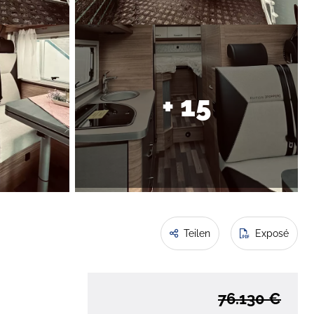
+ 15
Teilen
Exposé
76.130 €