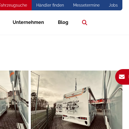
Fahrzeugsuche
Händler finden
Messetermine
Jobs
Unternehmen
Blog
Suche