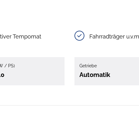
tiver Tempomat
Fahrradträger u.v.m
W / PS)
Getriebe
40
Automatik