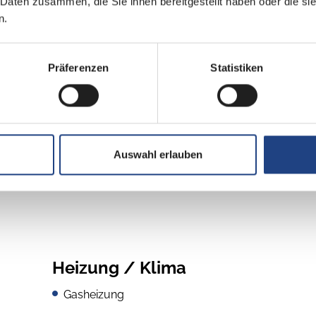
 Daten zusammen, die Sie ihnen bereitgestellt haben oder die s
 / 140 PS man.Schaltung, 2.2 l 140 Multijet
n.
Präferenzen
Statistiken
eb
Auswahl erlauben
Heizung / Klima
Gasheizung