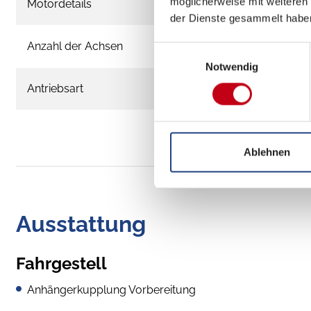
möglicherweise mit weiteren
Motordetails
FIAT 103 kW
der Dienste gesammelt habe
Anzahl der Achsen
2
Einwilligungsauswahl
Notwendig
Antriebsart
Frontantri
Ablehnen
Ausstattung
Fahrgestell
Anhängerkupplung Vorbereitung