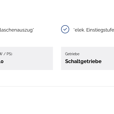
flaschenauszug*
*elek. Einstiegstufe
W / PS)
Getriebe
40
Schaltgetriebe