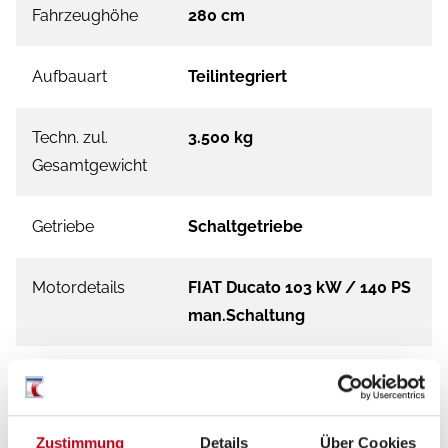
Fahrzeughöhe
280 cm
Aufbauart
Teilintegriert
Techn. zul.
3.500 kg
Gesamtgewicht
Getriebe
Schaltgetriebe
Motordetails
FIAT Ducato 103 kW / 140 PS
man.Schaltung
Schadstoffnorm
Euro 6e
Umweltplakette
grün
Zustimmung
Details
Über Cookies