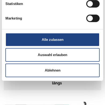
Statistiken
Schlafplätze
2
Marketing
Anzahl der Sitze mit
4
Gurt
Alle zulassen
Sitzgruppe
Mittelsitzgruppe
Auswahl erlauben
Infrastruktur
Küche, WC
Ablehnen
Betten
Einzelbett, Doppelbett
längs