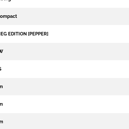
Compact
EG EDITION [PEPPER]
kW
S
cm
cm
cm