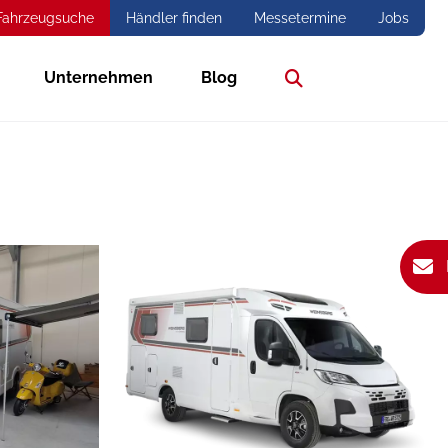
Fahrzeugsuche
Händler finden
Messetermine
Jobs
Unternehmen
Blog
Suche