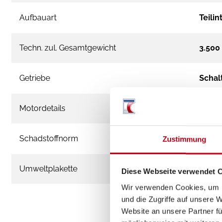
Aufbauart
Teilin
Techn. zul. Gesamtgewicht
3.500
Getriebe
Schal
Motordetails
FIAT 
Schadstoffnorm
Euro 
Zustimmung
Umweltplakette
grün
Diese Webseite verwendet 
Wir verwenden Cookies, um I
und die Zugriffe auf unsere 
Website an unsere Partner fü