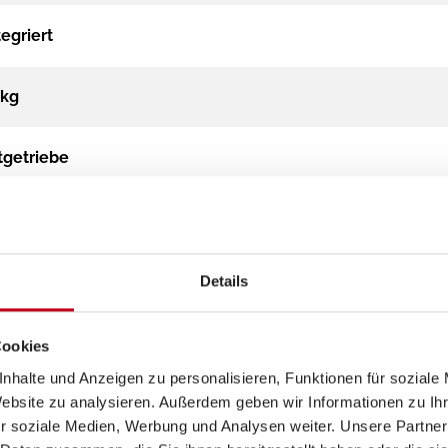
tegriert
 kg
tgetriebe
Ducato 103 kW / 140 PS man.Schaltung
6e
Details
Cookies
nhalte und Anzeigen zu personalisieren, Funktionen für soziale
Website zu analysieren. Außerdem geben wir Informationen zu I
r soziale Medien, Werbung und Analysen weiter. Unsere Partner