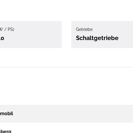
W / PS)
Getriebe
40
Schaltgetriebe
mobil
sberg