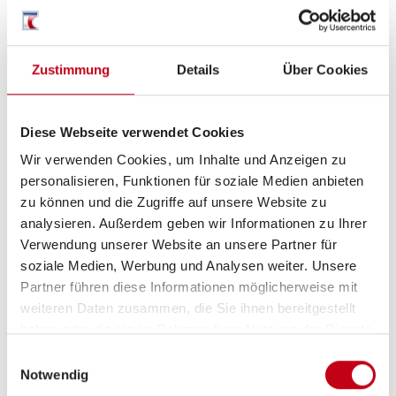
Zustimmung
Details
Über Cookies
Ausstattung
Sonstiges
Diese Webseite verwendet Cookies
Wir verwenden Cookies, um Inhalte und Anzeigen zu
Nichtraucherfahrzeug
personalisieren, Funktionen für soziale Medien anbieten
zu können und die Zugriffe auf unsere Website zu
analysieren. Außerdem geben wir Informationen zu Ihrer
Verwendung unserer Website an unsere Partner für
soziale Medien, Werbung und Analysen weiter. Unsere
Partner führen diese Informationen möglicherweise mit
weiteren Daten zusammen, die Sie ihnen bereitgestellt
haben oder die sie im Rahmen Ihrer Nutzung der Dienste
gesammelt haben.
Einwilligungsauswahl
Grundrissbeschreibung
Notwendig