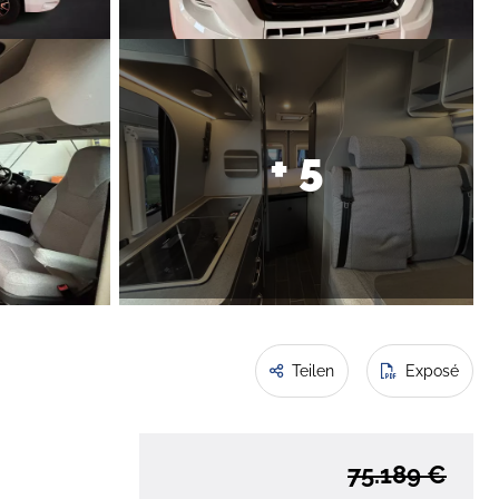
+ 5
Teilen
Exposé
75.189 €