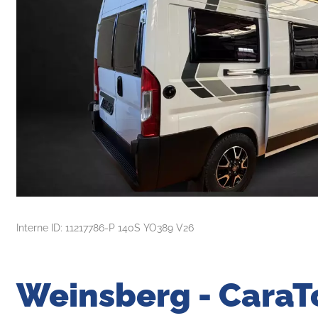
Interne ID: 11217786-P 140S YO389 V26
Weinsberg - CaraT