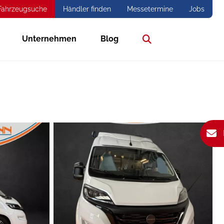
Fahrzeugsuche
Händler finden
Messetermine
Jobs
Unternehmen
Blog
Suche