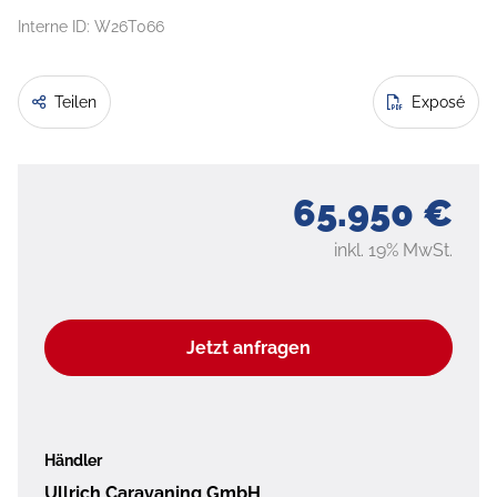
Interne ID: W26T066
Teilen
Exposé
65.950 €
inkl. 19% MwSt.
Jetzt anfragen
Händler
Ullrich Caravaning GmbH