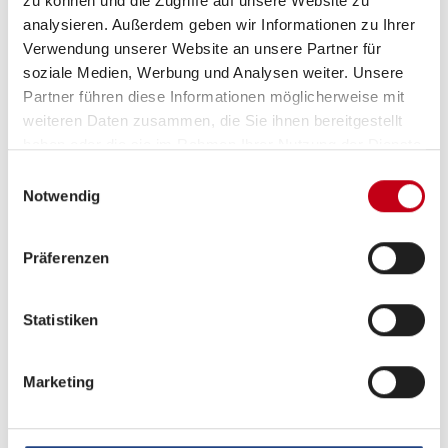
zu können und die Zugriffe auf unsere Website zu
Rückfahrkamera
analysieren. Außerdem geben wir Informationen zu Ihrer
Verwendung unserer Website an unsere Partner für
Apple CarPlay
soziale Medien, Werbung und Analysen weiter. Unsere
Partner führen diese Informationen möglicherweise mit
Android Auto
weiteren Daten zusammen, die Sie ihnen bereitgestellt
DAB Radio
haben oder die sie im Rahmen Ihrer Nutzung der Dienste
gesammelt haben.
Einwilligungsauswahl
Notwendig
Sonstiges
Präferenzen
Isofix
Statistiken
Marketing