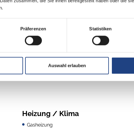
 Daten zusammen, die Sie ihnen bereitgestellt haben oder die s
FIAT 103 kW / 140 PS Automatik
n.
2200 cm³
Präferenzen
Statistiken
B
Auswahl erlauben
Heizung / Klima
Gasheizung