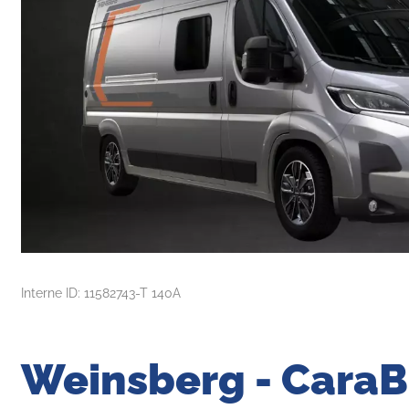
Interne ID: 11582743-T 140A
Weinsberg - CaraB