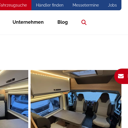
Fahrzeugsuche
Händler finden
Messetermine
Jobs
Unternehmen
Blog
Suche