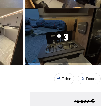
+ 3
Teilen
Exposé
72.107 €